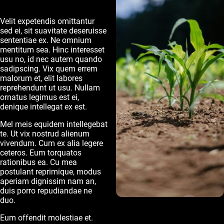
Velit expetendis omittantur
sed ei, sit suavitate deseruisse
sententiae ex. Ne omnium
mentitum sea. Hinc interesset
usu no, id nec autem quando
sadipscing. Vix quem errem
malorum et, elit labores
reprehendunt ut usu. Nullam
ornatus legimus est ei,
denique intellegat ex est.
Mel meis equidem intellegebat
te. Ut vix nostrud alienum
vivendum. Cum ex alia legere
ceteros. Eum torquatos
rationibus ea. Cu mea
postulant reprimique, modus
aperiam dignissim nam an,
duis porro repudiandae ne
duo.
Eum offendit molestiae et.