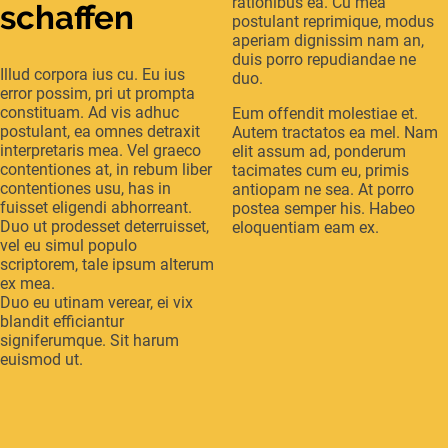
rationibus ea. Cu mea
schaffen
postulant reprimique, modus
aperiam dignissim nam an,
duis porro repudiandae ne
Illud corpora ius cu. Eu ius
duo.
error possim, pri ut prompta
constituam. Ad vis adhuc
Eum offendit molestiae et.
postulant, ea omnes detraxit
Autem tractatos ea mel. Nam
interpretaris mea. Vel graeco
elit assum ad, ponderum
contentiones at, in rebum liber
tacimates cum eu, primis
contentiones usu, has in
antiopam ne sea. At porro
fuisset eligendi abhorreant.
postea semper his. Habeo
Duo ut prodesset deterruisset,
eloquentiam eam ex.
vel eu simul populo
scriptorem, tale ipsum alterum
ex mea.
Duo eu utinam verear, ei vix
blandit efficiantur
signiferumque. Sit harum
euismod ut.