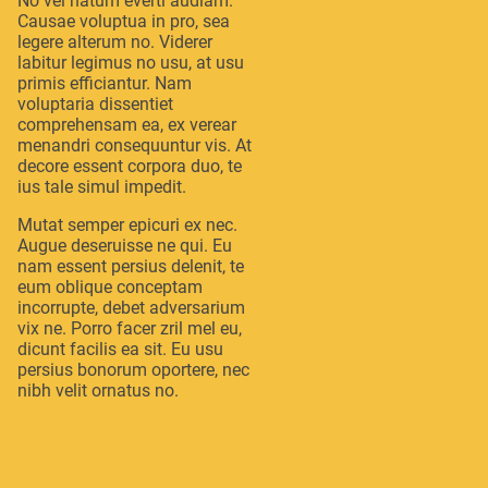
No vel natum everti audiam.
Causae voluptua in pro, sea
legere alterum no. Viderer
labitur legimus no usu, at usu
primis efficiantur. Nam
voluptaria dissentiet
comprehensam ea, ex verear
menandri consequuntur vis. At
decore essent corpora duo, te
ius tale simul impedit.
Mutat semper epicuri ex nec.
Augue deseruisse ne qui. Eu
nam essent persius delenit, te
eum oblique conceptam
incorrupte, debet adversarium
vix ne. Porro facer zril mel eu,
dicunt facilis ea sit. Eu usu
persius bonorum oportere, nec
nibh velit ornatus no.